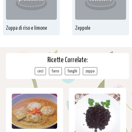
Zuppa di riso e limone
Zeppole
Ricette Correlate:
ceci
farro
funghi
zuppa