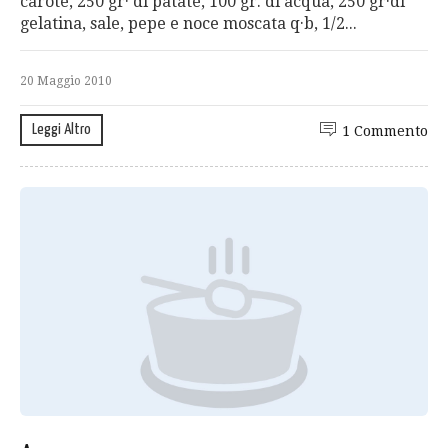
carote, 250 gr· di patate, 100 gr. di acqua, 250 gr·di
gelatina, sale, pepe e noce moscata q·b, 1/2...
20 Maggio 2010
Leggi Altro
1 Commento