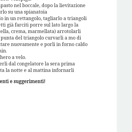
mpasto nel boccale, dopo la lievitazione
orlo su una spianatoia
o in un rettangolo, tagliarlo a triangoli
tti già farciti porre sul lato largo la
tella, crema, marmellata) arrotolarli
a punta del triangolo curvarli a mo di
itare nuovamente e porli in forno caldo
min.
hero a velo.
ierli dal congelatore la sera prima
tta la notte e al mattina infornarli
enti e suggerimenti!