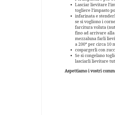
Lasciar lievitare l’i
togliere l’impasto p
infarinata e stenderl
se si vogliono i corne
farcitura voluta (nu
fino ad arrivare all
mezzaluna farli liev
a 200° per circa 10 
cospargerli con zucc
Se si congelano togl
lasciarli lievitare tu
Aspettiamo i vostri comm