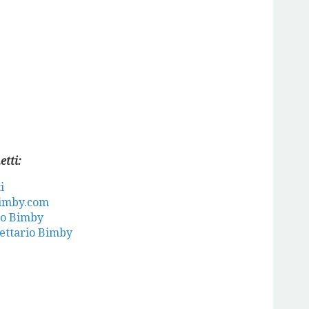
etti:
i
bimby.com
rio Bimby
cettario Bimby