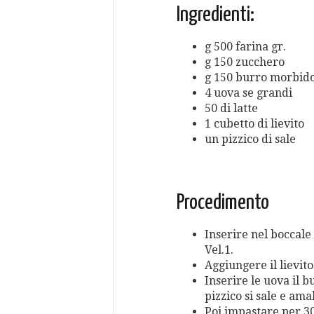
Ingredienti:
g 500 farina gr.
g 150 zucchero
g 150 burro morbid
4 uova se grandi
50 di latte
1 cubetto di lievito
un pizzico di sale
Procedimento
Inserire nel boccale 
Vel.1.
Aggiungere il lievito 
Inserire le uova il b
pizzico si sale e ama
Poi impastare per 30