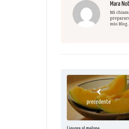
Mara Nob
Mi chiamo
preparare
mio Blog.
precedente
Liquore al melone