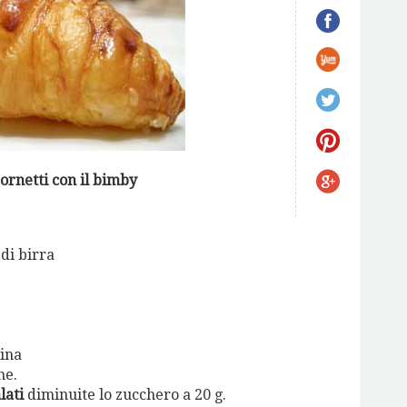
Cornetti con il bimby
 di birra
lina
ne.
lati
diminuite lo zucchero a 20 g.