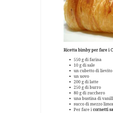
Ricetta bimby per fare i 
550 g di farina
10 g di sale
un cubetto di lievito
un uovo
200 g di latte
250 g di burro
80 g di zucchero
una bustina di vanil
succo di mezzo limo
Per fare i
cornetti sa