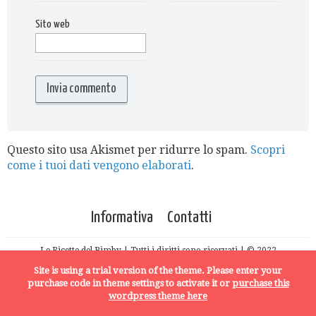
Sito web
Questo sito usa Akismet per ridurre lo spam.
Scopri
come i tuoi dati vengono elaborati
.
Informativa
Contatti
Le Ricette del Bimby | Tutti i diritti sono riservati | © 2022
Site is using a trial version of the theme. Please enter your
purchase code in theme settings to activate it or
purchase this
wordpress theme here
MODALITÀ LETTURA