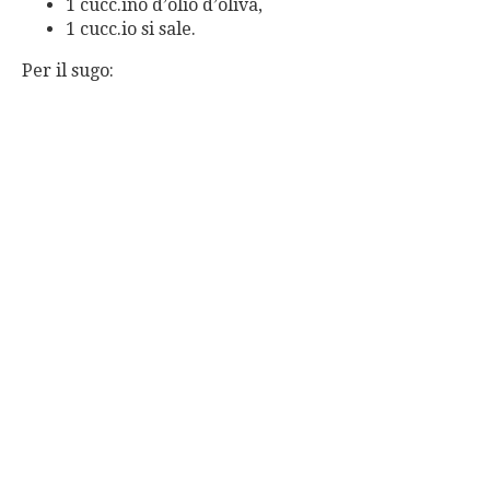
1 cucc.ino d’olio d’oliva,
1 cucc.io si sale.
Per il sugo: