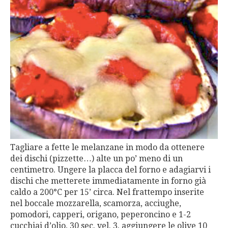
Tagliare a fette le melanzane in modo da ottenere
dei dischi (pizzette…) alte un po’ meno di un
centimetro. Ungere la placca del forno e adagiarvi i
dischi che metterete immediatamente in forno già
caldo a 200°C per 15’ circa. Nel frattempo inserite
nel boccale mozzarella, scamorza, acciughe,
pomodori, capperi, origano, peperoncino e 1-2
cucchiai d’olio, 30 sec. vel. 3. aggiungere le olive 10