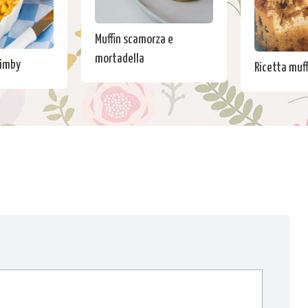
Muffin scamorza e
mortadella
Bimby
Ricetta muff