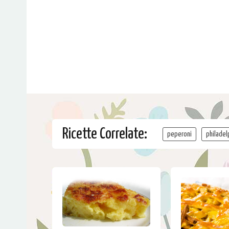
Ricette Correlate:
peperoni
philadel