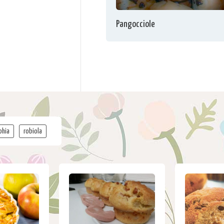
Pangocciole
phia
robiola