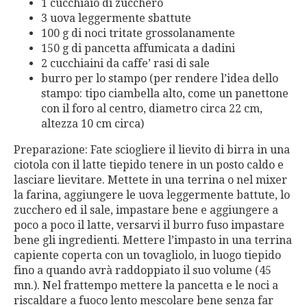
1 cucchiaio di zucchero
3 uova leggermente sbattute
100 g di noci tritate grossolanamente
150 g di pancetta affumicata a dadini
2 cucchiaini da caffe’ rasi di sale
burro per lo stampo (per rendere l’idea dello
stampo: tipo ciambella alto, come un panettone
con il foro al centro, diametro circa 22 cm,
altezza 10 cm circa)
Preparazione: Fate sciogliere il lievito di birra in una
ciotola con il latte tiepido tenere in un posto caldo e
lasciare lievitare. Mettete in una terrina o nel mixer
la farina, aggiungere le uova leggermente battute, lo
zucchero ed il sale, impastare bene e aggiungere a
poco a poco il latte, versarvi il burro fuso impastare
bene gli ingredienti. Mettere l’impasto in una terrina
capiente coperta con un tovagliolo, in luogo tiepido
fino a quando avrà raddoppiato il suo volume (45
mn.). Nel frattempo mettere la pancetta e le noci a
riscaldare a fuoco lento mescolare bene senza far