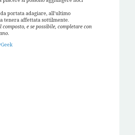
a piacere si possono aggiungere noci
da portata adagiare, all’ultimo
a tenera affettata sottilmente.
l composto, e se possibile, completare con
rano.
yGeek