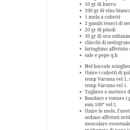
10 gr di burro
100 gr di vino bianc
1 mela a cubetti
2 gambi teneri di s
20 gr di pinoli
30 gr di uva sultani
chicchi di melogran
lattughino affettato 
sale e pepe q.b.
Nel boccale scioglier
Unire i cubetti di po
temp Varoma vel 1, 
temp Varoma vel 1.
Togliere e mettere d
Rosolare e tostare i 
min 100° vel 1.
Unire le mele, l’uve
sedano affettati sotti
mescolare eventualm