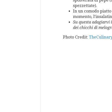
spolverata di pepe (
spezzettate).
In un comodo piatto 
momento, l’insalatin
Su questa adagiarvi i
dei chicchi di melog
Photo Credit:
TheCulinar