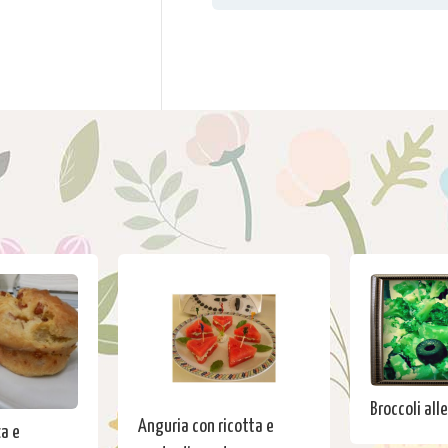
Broccoli all
Anguria con ricotta e
a e