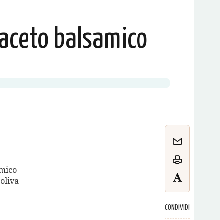
’aceto balsamico
amico
’oliva
CONDIVIDI