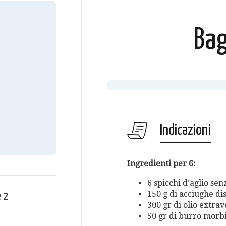
Ba
Indicazioni
Ingredienti per 6:
6 spicchi d’aglio se
150 g di acciughe dis
e
2
300 gr di olio extrav
50 gr di burro morb