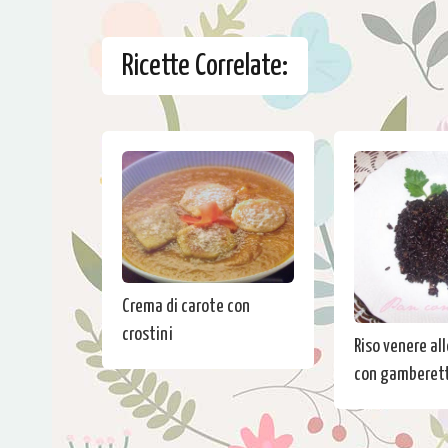
Ricette Correlate:
Crema di carote con
crostini
Riso venere al
con gamberett