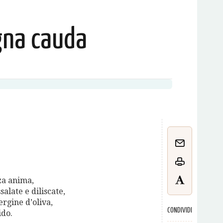
gna cauda
nza anima,
salate e diliscate,
ergine d’oliva,
CONDIVIDI
ido.