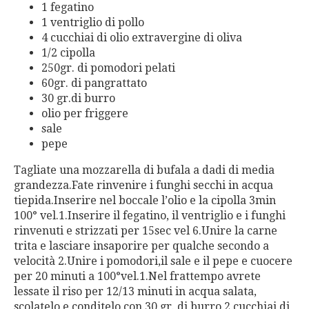
1 fegatino
1 ventriglio di pollo
4 cucchiai di olio extravergine di oliva
1/2 cipolla
250gr. di pomodori pelati
60gr. di pangrattato
30 gr.di burro
olio per friggere
sale
pepe
Tagliate una mozzarella di bufala a dadi di media
grandezza.Fate rinvenire i funghi secchi in acqua
tiepida.Inserire nel boccale l’olio e la cipolla 3min
100° vel.1.Inserire il fegatino, il ventriglio e i funghi
rinvenuti e strizzati per 15sec vel 6.Unire la carne
trita e lasciare insaporire per qualche secondo a
velocità 2.Unire i pomodori,il sale e il pepe e cuocere
per 20 minuti a 100°vel.1.Nel frattempo avrete
lessate il riso per 12/13 minuti in acqua salata,
scolatelo e conditelo con 30 gr. di burro,2 cucchiai di