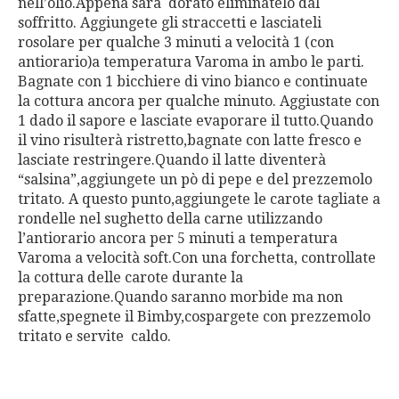
nell’olio.Appena sarà dorato eliminatelo dal
soffritto. Aggiungete gli straccetti e lasciateli
rosolare per qualche 3 minuti a velocità 1 (con
antiorario)a temperatura Varoma in ambo le parti.
Bagnate con 1 bicchiere di vino bianco e continuate
la cottura ancora per qualche minuto. Aggiustate con
1 dado il sapore e lasciate evaporare il tutto.Quando
il vino risulterà ristretto,bagnate con latte fresco e
lasciate restringere.Quando il latte diventerà
“salsina”,aggiungete un pò di pepe e del prezzemolo
tritato. A questo punto,aggiungete le carote tagliate a
rondelle nel sughetto della carne utilizzando
l’antiorario ancora per 5 minuti a temperatura
Varoma a velocità soft.Con una forchetta, controllate
la cottura delle carote durante la
preparazione.Quando saranno morbide ma non
sfatte,spegnete il Bimby,cospargete con prezzemolo
tritato e servite caldo.