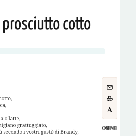
prosciutto cotto
cotto,
ca,
a o latte,
igiano grattuggiato,
CONDIVIDI
ù secondo i vostri gusti) di Brandy,