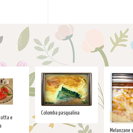
Colomba pasqualina
cotta e
a
Melanzane s