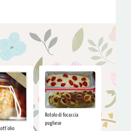
Rotolo di focaccia
pugliese
ott’olio