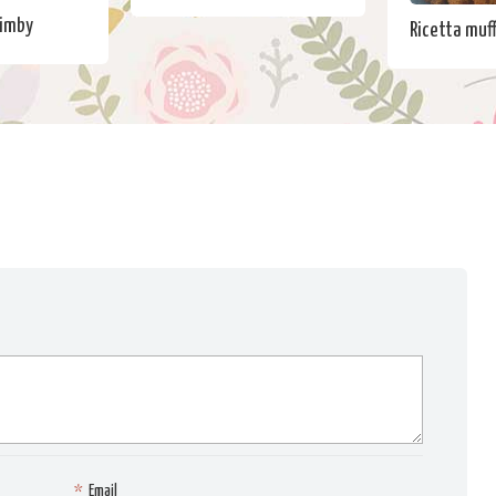
Bimby
Ricetta muff
*
Email