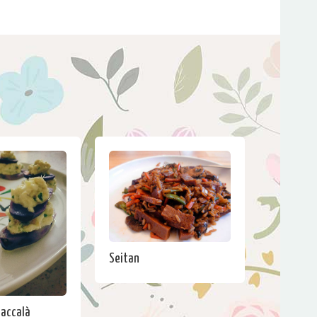
Seitan
baccalà