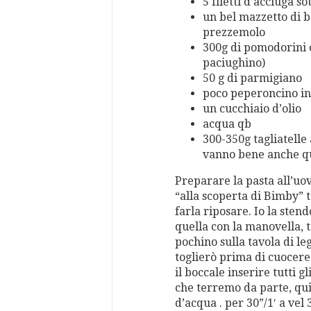
5 filetti d’acciuga so
un bel mazzetto di b
prezzemolo
300g di pomodorini c
paciughino)
50 g di parmigiano
poco peperoncino in
un cucchiaio d’olio
acqua qb
300-350g tagliatelle 
vanno bene anche que
Preparare la pasta all’uov
“alla scoperta di Bimby” 
farla riposare. Io la ste
quella con la manovella, t
pochino sulla tavola di l
toglierò prima di cuocere 
il boccale inserire tutti 
che terremo da parte, qu
d’acqua . per 30”/1′ a vel