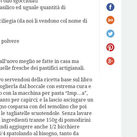
tt’olio sgocciolati
asilico ed uguale quantità di
iliegia (da noi li vendono col nome di
 polvere
all’uovo meglio se fatte in casa ma
lle fresche dei pastifici artigianali.
o servendosi della ricetta base sul libro
toglierla dal boccale con estrema cura e
ndo con la macchina per pasta “Imp…a”,
anto per capirci; e la lascio asciugare un
egno cosparsa con del semolino che poi
le tagliatelle scuotendole. Senza lavare
gli ingredienti tranne 150g di pomodirini
indi aggiugere anche 1/2 bicchiere
 3/4 spatolando al bisogno, tanto da