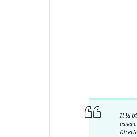
Il ½ b
essere
Ricett