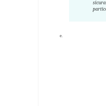
sicura
partic
e.