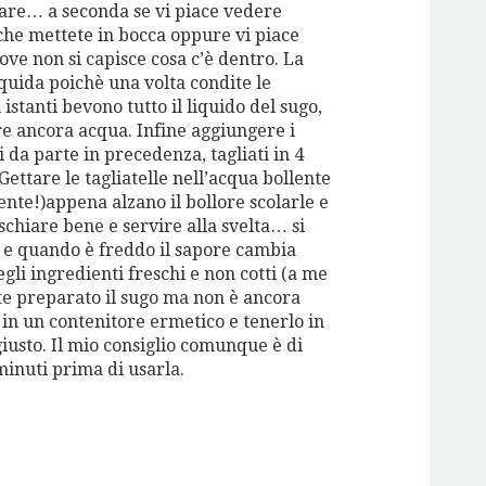
rare… a seconda se vi piace vedere
che mettete in bocca oppure vi piace
ove non si capisce cosa c’è dentro. La
iquida poichè una volta condite le
 istanti bevono tutto il liquido del sugo,
e ancora acqua. Infine aggiungere i
 da parte in precedenza, tagliati in 4
 Gettare le tagliatelle nell’acqua bollente
dente!)appena alzano il bollore scolarle e
schiare bene e servire alla svelta… si
à e quando è freddo il sapore cambia
li ingredienti freschi e non cotti (a me
te preparato il sugo ma non è ancora
lo in un contenitore ermetico e tenerlo in
giusto. Il mio consiglio comunque è di
minuti prima di usarla.