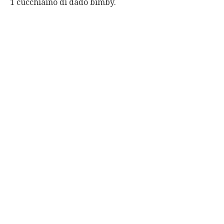
1 cucchiaino di dado bimby.