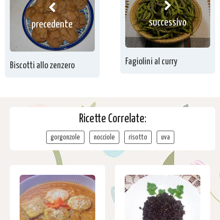
successivo
precedente
Fagiolini al curry
Biscotti allo zenzero
Ricette Correlate:
gorgonzole
nocciole
risotto
uva