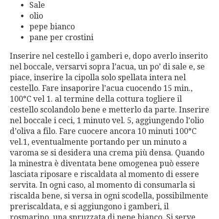
Sale
olio
pepe bianco
pane per crostini
Inserire nel cestello i gamberi e, dopo averlo inserito
nel boccale, versarvi sopra l’acua, un po’ di sale e, se
piace, inserire la cipolla solo spellata intera nel
cestello. Fare insaporire l’acua cuocendo 15 min.,
100°C vel 1. al termine della cottura togliere il
cestello scolandolo bene e metterlo da parte. Inserire
nel boccale i ceci, 1 minuto vel. 5, aggiungendo l’olio
d’oliva a filo. Fare cuocere ancora 10 minuti 100°C
vel.1, eventualmente portando per un minuto a
varoma se si desidera una crema più densa. Quando
la minestra è diventata bene omogenea può essere
lasciata riposare e riscaldata al momento di essere
servita. In ogni caso, al momento di consumarla si
riscalda bene, si versa in ogni scodella, possibilmente
preriscaldata, e si aggiungono i gamberi, il
rosmarino, una spruzzata di pepe bianco. Si serve