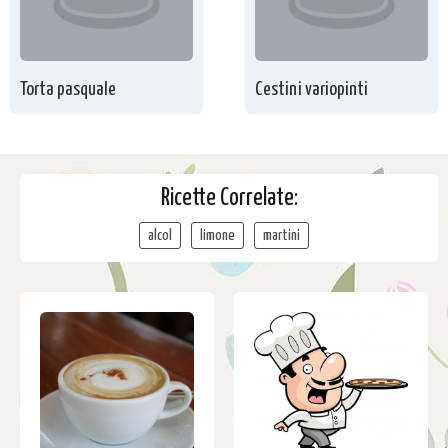
Torta pasquale
Cestini variopinti
Ricette Correlate:
alcol
limone
martini